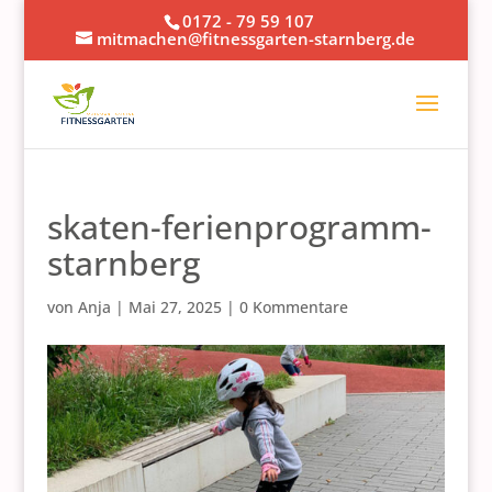
0172 - 79 59 107
mitmachen@fitnessgarten-starnberg.de
skaten-ferienprogramm-
starnberg
von
Anja
|
Mai 27, 2025
|
0 Kommentare