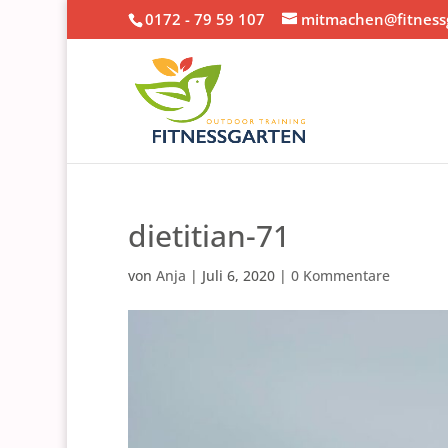
0172 - 79 59 107
mitmachen@fitnessg
dietitian-71
von
Anja
|
Juli 6, 2020
|
0 Kommentare