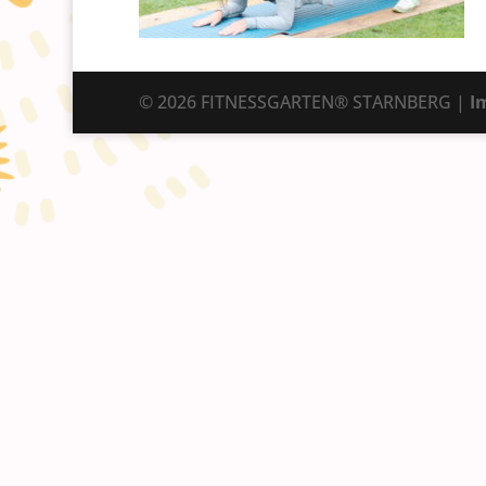
© 2026 FITNESSGARTEN® STARNBERG |
I