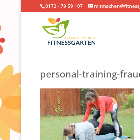
0172 - 79 59 107
mitmachen@fitnessg
personal-training-fra